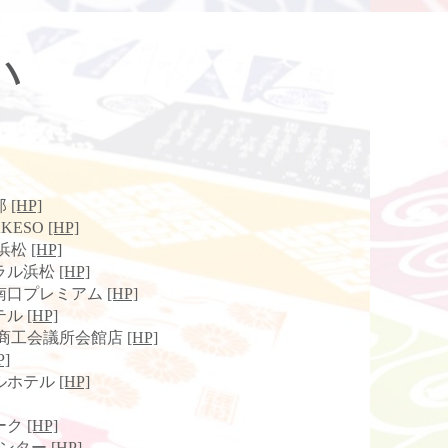
い
郎
[HP]
AKESO
[HP]
ト浜松
[HP]
ラル浜松
[HP]
南口プレミアム
[HP]
テル
[HP]
松商工会議所会館店
[HP]
P]
ルホテル
[HP]
ーク
[HP]
センター
[HP]