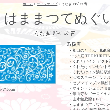
ホーム
>
ラインナップ
> うなぎ ｱﾗﾍﾞｽｸ 青
はままつてぬぐ
うなぎ ｱﾗﾍﾞｽｸ 青
取扱店
・都田のとうふ 勘四
・北の庭 THE KURET
・くれたけイン アク
・くれたけインセント
・くれたけイン浜松駅
・浜松ステーションホ
・セブンイレブン 浜
・マイン・シュロス
[H
×約36cm
・舘山寺サゴーロイヤ
・山水館欣龍
[HP]
・はままつフラワーパ
・うなぎ処 勝美 勝美